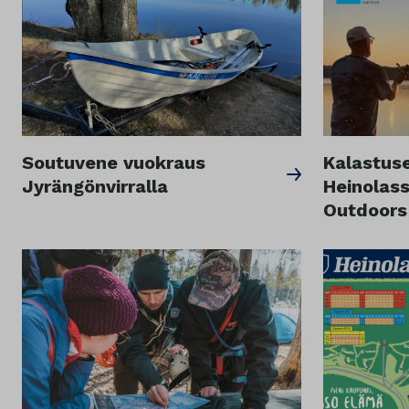
Soutuvene vuokraus
Kalastus
Jyrängönvirralla
Heinolass
Outdoors