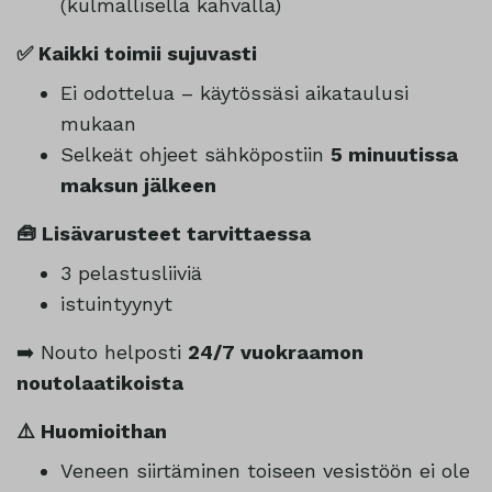
(kulmallisella kahvalla)
✅ Kaikki toimii sujuvasti
Ei odottelua – käytössäsi aikataulusi
mukaan
Selkeät ohjeet sähköpostiin
5 minuutissa
maksun jälkeen
🧰 Lisävarusteet tarvittaessa
3 pelastusliiviä
istuintyynyt
➡️ Nouto helposti
24/7 vuokraamon
noutolaatikoista
⚠️ Huomioithan
Veneen siirtäminen toiseen vesistöön ei ole