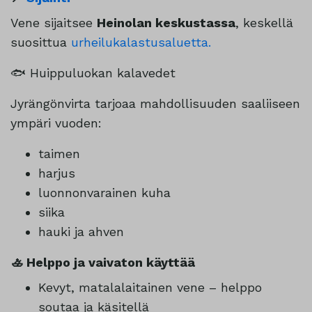
Vene sijaitsee
Heinolan keskustassa
, keskellä
suosittua
urheilukalastusaluetta.
🐟 Huippuluokan kalavedet
Jyrängönvirta tarjoaa mahdollisuuden saaliiseen
ympäri vuoden:
taimen
harjus
luonnonvarainen kuha
siika
hauki ja ahven
🚣 Helppo ja vaivaton käyttää
Kevyt, matalalaitainen vene – helppo
soutaa ja käsitellä