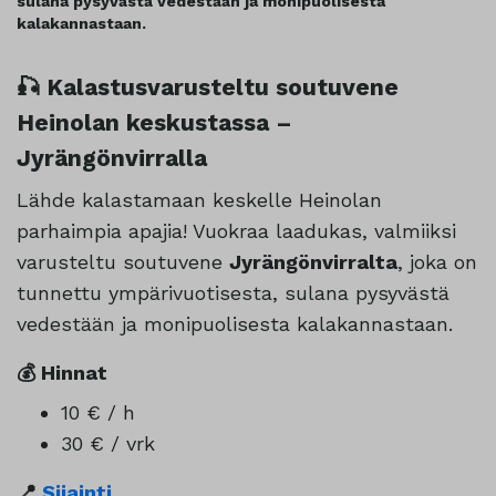
sulana pysyvästä vedestään ja monipuolisesta
kalakannastaan.
🎣 Kalastusvarusteltu soutuvene
Heinolan keskustassa –
Jyrängönvirralla
Lähde kalastamaan keskelle Heinolan
parhaimpia apajia! Vuokraa laadukas, valmiiksi
varusteltu soutuvene
Jyrängönvirralta
, joka on
tunnettu ympärivuotisesta, sulana pysyvästä
vedestään ja monipuolisesta kalakannastaan.
💰 Hinnat
10 € / h
30 € / vrk
📍
Sijainti