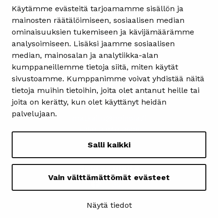
Käytämme evästeitä tarjoamamme sisällön ja
mainosten räätälöimiseen, sosiaalisen median
ominaisuuksien tukemiseen ja kävijämäärämme
analysoimiseen. Lisäksi jaamme sosiaalisen
Yhteystiedot
median, mainosalan ja analytiikka-alan
kumppaneillemme tietoja siitä, miten käytät
Heinolan matkailuinfo
sivustoamme. Kumppanimme voivat yhdistää näitä
Kauppakatu 4
tietoja muihin tietoihin, joita olet antanut heille tai
18100 Heinola
joita on kerätty, kun olet käyttänyt heidän
ma-pe 08.30-15.30
palvelujaan.
matkailu@heinola.fi
+358 3 849 3606
Salli kaikki
Seuraa meitä
Vain välttämättömät evästeet
Näytä tiedot