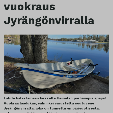
vuokraus
Jyrängönvirralla
Lähde kalastamaan keskelle Heinolan parhaimpia apajia!
Vuokraa laadukas, valmiiksi varusteltu soutuvene
Jyrängönvirralta, joka on tunnettu ympärivuotisesta,