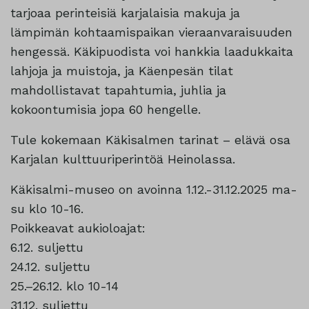
tarjoaa perinteisiä karjalaisia makuja ja
lämpimän kohtaamispaikan vieraanvaraisuuden
hengessä. Käkipuodista voi hankkia laadukkaita
lahjoja ja muistoja, ja Käenpesän tilat
mahdollistavat tapahtumia, juhlia ja
kokoontumisia jopa 60 hengelle.
Tule kokemaan Käkisalmen tarinat – elävä osa
Karjalan kulttuuriperintöä Heinolassa.
Käkisalmi-museo on avoinna 1.12.-31.12.2025 ma-
su klo 10-16.
Poikkeavat aukioloajat:
6.12. suljettu
24.12. suljettu
25.–26.12. klo 10-14
31.12. suljettu