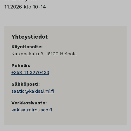
1.1.2026 klo 10-14
Yhteystiedot
Käyntiosoite:
Kauppakatu 9, 18100 Heinola
Puhelin:
+358 41 3270433
Sähköposti:
saatio@kakisalmi.fi
Verkkosivusto:
kakisalmimuseo.fi