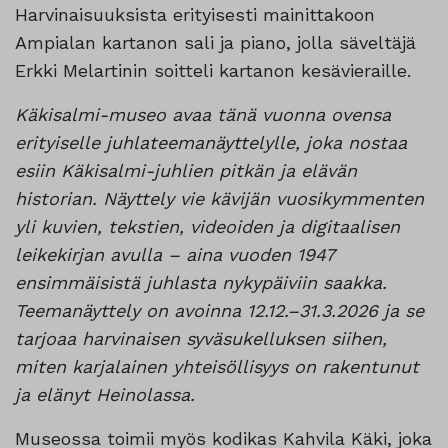
Harvinaisuuksista erityisesti mainittakoon
Ampialan kartanon sali ja piano, jolla säveltäjä
Erkki Melartinin soitteli kartanon kesävieraille.
Käkisalmi-museo avaa tänä vuonna ovensa
erityiselle juhlateemanäyttelylle, joka nostaa
esiin Käkisalmi-juhlien pitkän ja elävän
historian. Näyttely vie kävijän vuosikymmenten
yli kuvien, tekstien, videoiden ja digitaalisen
leikekirjan avulla – aina vuoden 1947
ensimmäisistä juhlasta nykypäiviin saakka.
Teemanäyttely on avoinna 12.12.–31.3.2026 ja se
tarjoaa harvinaisen syväsukelluksen siihen,
miten karjalainen yhteisöllisyys on rakentunut
ja elänyt Heinolassa.
Museossa toimii myös kodikas Kahvila Käki, joka