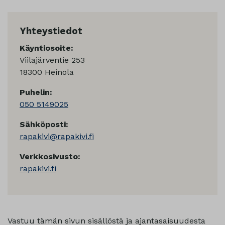
Yhteystiedot
Käyntiosoite:
Viilajärventie 253
18300 Heinola
Puhelin:
050 5149025
Sähköposti:
rapakivi@rapakivi.fi
Verkkosivusto:
rapakivi.fi
Vastuu tämän sivun sisällöstä ja ajantasaisuudesta