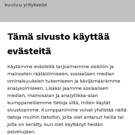
kuuluu yritykselle
Tämä sivusto käyttää
evästeitä
Käytämme evästeitä tarjoamamme sisällön ja
mainosten räätälöimiseen, sosiaalisen median
ominaisuuksien tukemiseen ja kävijämäärämme
analysoimiseen. Lisäksi jaamme sosiaalisen
Yhteystiedot
median, mainosalan ja analytiikka-alan
kumppaneillemme tietoja siitä, miten käytät
Heinolan matkailuinfo
sivustoamme. Kumppanimme voivat yhdistää näitä
Kauppakatu 4
tietoja muihin tietoihin, joita olet antanut heille tai
18100 Heinola
joita on kerätty, kun olet käyttänyt heidän
ma-pe 08.30-15.30
palvelujaan.
matkailu@heinola.fi