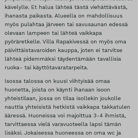
kävelylle. Et halua lähteä tästä viehättävästä,
ihanasta paikasta. Alueella on mahdollisuus
myös pulahtaa järveen tai savusaunan edessä
olevaan lampeen tai lähteä vaikkapa
pyöräretkelle. Villa Rapakivessä on myös oma
päivittäistavaroiden kauppa, joten ei tarvitse
lähteä pidemmäksi täydentämään tavallisia
ruoka- tai käyttötavaratarpeita.
Isossa talossa on kuusi viihtyisää omaa
huonetta, joista on käynti ihanaan isoon
yhteistilaan, jossa on tilaa isollekin joukolle
nauttia yhteisistä hetkistä vaikkapa takkatulen
ääressä. Huoneissa voi majoittua 3-4 ihmistä,
tarvittaessa vielä varavuoteella lapsi tämän
lisäksi. Jokaisessa huoneessa on oma wc ja