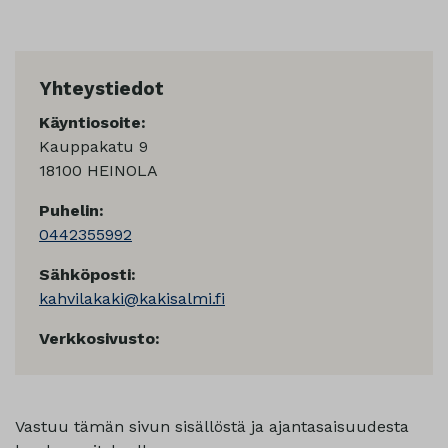
Yhteystiedot
Käyntiosoite:
Kauppakatu 9
18100 HEINOLA
Puhelin:
0442355992
Sähköposti:
kahvilakaki@kakisalmi.fi
Verkkosivusto:
Vastuu tämän sivun sisällöstä ja ajantasaisuudesta