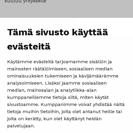
kuuluu yritykselle
Tämä sivusto käyttää
evästeitä
Käytämme evästeitä tarjoamamme sisällön ja
mainosten räätälöimiseen, sosiaalisen median
ominaisuuksien tukemiseen ja kävijämäärämme
analysoimiseen. Lisäksi jaamme sosiaalisen
Yhteystiedot
median, mainosalan ja analytiikka-alan
kumppaneillemme tietoja siitä, miten käytät
Heinolan matkailuinfo
sivustoamme. Kumppanimme voivat yhdistää näitä
Kauppakatu 4
tietoja muihin tietoihin, joita olet antanut heille tai
18100 Heinola
joita on kerätty, kun olet käyttänyt heidän
ma-pe 08.30-15.30
palvelujaan.
matkailu@heinola.fi