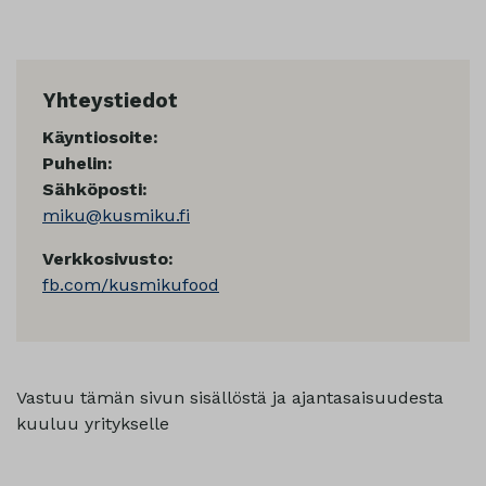
Yhteystiedot
Käyntiosoite:
Puhelin:
Sähköposti:
miku@kusmiku.fi
Verkkosivusto:
fb.com/kusmikufood
Vastuu tämän sivun sisällöstä ja ajantasaisuudesta
kuuluu yritykselle