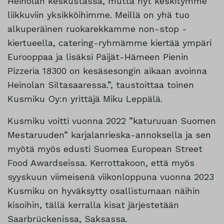
Heinolan keskustassa, mutta nyt keskitymme
liikkuviin yksikköihimme. Meillä on yhä tuo
alkuperäinen ruokarekkamme non-stop -
kiertueella, catering-ryhmämme kiertää ympäri
Eurooppaa ja lisäksi Päijät-Hämeen Pienin
Pizzeria 18300 on kesäsesongin aikaan avoinna
Heinolan Siltasaaressa.”, taustoittaa toinen
Kusmiku Oy:n yrittäjä Miku Leppälä.
Kusmiku voitti vuonna 2022 ”katuruuan Suomen
Mestaruuden” karjalanrieska-annoksella ja sen
myötä myös edusti Suomea European Street
Food Awardseissa. Kerrottakoon, että myös
syyskuun viimeisenä viikonloppuna vuonna 2023
Kusmiku on hyväksytty osallistumaan näihin
kisoihin, tällä kerralla kisat järjestetään
Saarbrückenissa, Saksassa.