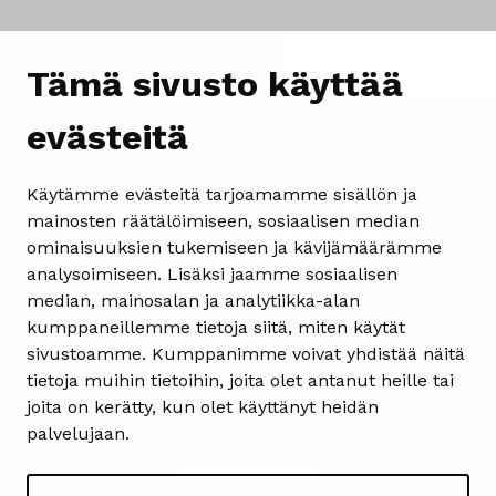
Tämä sivusto käyttää
evästeitä
Käytämme evästeitä tarjoamamme sisällön ja
mainosten räätälöimiseen, sosiaalisen median
ominaisuuksien tukemiseen ja kävijämäärämme
analysoimiseen. Lisäksi jaamme sosiaalisen
Yhteystiedot
median, mainosalan ja analytiikka-alan
kumppaneillemme tietoja siitä, miten käytät
Heinolan matkailuinfo
sivustoamme. Kumppanimme voivat yhdistää näitä
Kauppakatu 4
tietoja muihin tietoihin, joita olet antanut heille tai
18100 Heinola
joita on kerätty, kun olet käyttänyt heidän
ma-pe 08.30-15.30
palvelujaan.
matkailu@heinola.fi
+358 3 849 3606