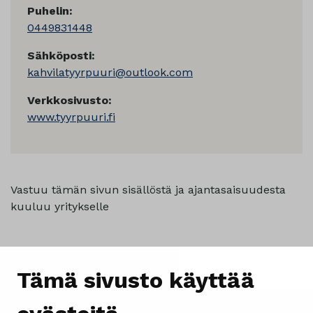
Puhelin:
0449831448
Sähköposti:
kahvilatyyrpuuri@outlook.com
Verkkosivusto:
www.tyyrpuuri.fi
Vastuu tämän sivun sisällöstä ja ajantasaisuudesta
kuuluu yritykselle
Tämä sivusto käyttää