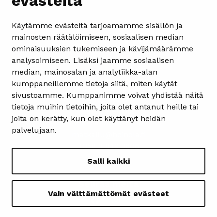
evästeitä
Käytämme evästeitä tarjoamamme sisällön ja
mainosten räätälöimiseen, sosiaalisen median
ominaisuuksien tukemiseen ja kävijämäärämme
analysoimiseen. Lisäksi jaamme sosiaalisen
Yhteystiedot
median, mainosalan ja analytiikka-alan
kumppaneillemme tietoja siitä, miten käytät
Heinolan matkailuinfo
sivustoamme. Kumppanimme voivat yhdistää näitä
Kauppakatu 4
tietoja muihin tietoihin, joita olet antanut heille tai
18100 Heinola
joita on kerätty, kun olet käyttänyt heidän
ma-pe 08.30-15.30
palvelujaan.
matkailu@heinola.fi
+358 3 849 3606
Salli kaikki
Seuraa meitä
Vain välttämättömät evästeet