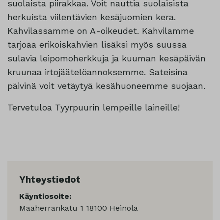
suolaista piirakkaa. Voit nauttia suolaisista
herkuista viilentävien kesäjuomien kera.
Kahvilassamme on A-oikeudet. Kahvilamme
tarjoaa erikoiskahvien lisäksi myös suussa
sulavia leipomoherkkuja ja kuuman kesäpäivän
kruunaa irtojäätelöannoksemme. Sateisina
päivinä voit vetäytyä kesähuoneemme suojaan.
Tervetuloa Tyyrpuurin lempeille laineille!
Yhteystiedot
Käyntiosoite:
Maaherrankatu 1 18100 Heinola