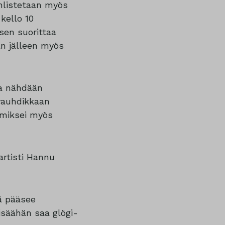
hlistetaan myös
kello 10
sen suorittaa
an jälleen myös
la nähdään
vauhdikkaan
 miksei myös
artisti Hannu
tä pääsee
isäähän saa glögi-