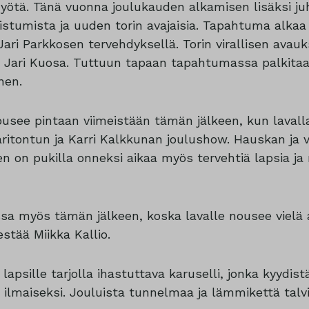
ötä. Tänä vuonna joulukauden alkamisen lisäksi ju
istumista ja uuden torin avajaisia. Tapahtuma alkaa 
ari Parkkosen tervehdyksellä. Torin virallisen avauk
kö Jari Kuosa. Tuttuun tapaan tapahtumassa palkita
nen.
usee pintaan viimeistään tämän jälkeen, kun laval
ritontun ja Karri Kalkkunan joulushow. Hauskan ja 
en on pukilla onneksi aikaa myös tervehtiä lapsia ja
ssa myös tämän jälkeen, koska lavalle nousee vielä 
stää Miikka Kallio.
psille tarjolla ihastuttava karuselli, jonka kyydis
 ilmaiseksi. Jouluista tunnelmaa ja lämmikettä talv