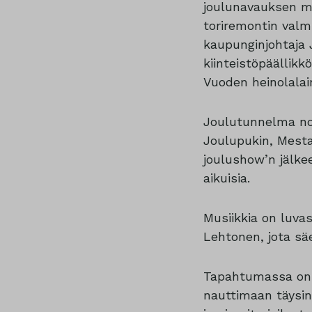
joulunavauksen my
toriremontin valm
kaupunginjohtaja J
kiinteistöpäällik
Vuoden heinolalai
Joulutunnelma no
Joulupukin, Mesta
joulushow’n jälke
aikuisia.
Musiikkia on luva
Lehtonen, jota säe
Tapahtumassa on la
nauttimaan täysin