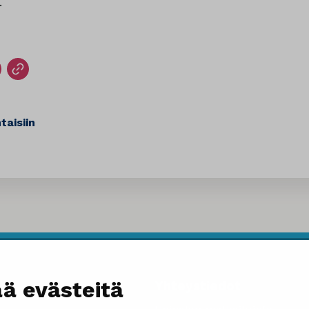
.
taisiin
ä evästeitä
Yhteystiedot