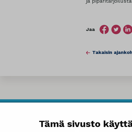
ja piparitarjoilusta
Jaa
Takaisin ajankoh
Tämä sivusto käyttä