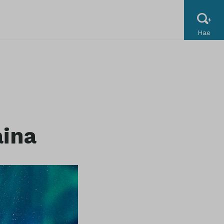
Hae
aina