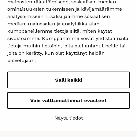
mainosten räätälöimiseen, sosiaalisen median
ominaisuuksien tukemiseen ja kävijämäärämme
analysoimiseen. Lisäksi jaamme sosiaalisen
Yhteystiedot
median, mainosalan ja analytiikka-alan
kumppaneillemme tietoja siitä, miten käytät
Heinolan matkailuinfo
sivustoamme. Kumppanimme voivat yhdistää näitä
Kauppakatu 4
tietoja muihin tietoihin, joita olet antanut heille tai
18100 Heinola
joita on kerätty, kun olet käyttänyt heidän
ma-pe 08.30-15.30
palvelujaan.
matkailu@heinola.fi
+358 3 849 3606
Salli kaikki
Seuraa meitä
Vain välttämättömät evästeet
Näytä tiedot
Tietosuojaseloste