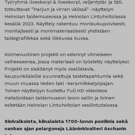
Työryhmä Ilveskorpi & Ilveskorpi, veljentytär ja täti,
toteuttavat ”Harjun ja virran välissä” -näyttelyn
Heinolan taidemuseossa ja Heinolan Lintuhoitolassa
kesällä 2023. Näyttely rakentuu monisukupolvisesti,
monilajisesti ja monimateriaalisesti yhdistäen
taidegrafiikkaa sekä liikkuvaa kuvaa.
Kolmevuotinen projekti on edennyt viimeiseen
vaiheeseensa, jossa materiaali on työstetty näyttelyksi.
Projekti on sisältänyt myös osallistavia,
kaupunkilaisille suunnattuja taidetapahtumia sekä
muun muassa Veden laki -keramiikkatyöpajan.
Toinen näyttelyyn tuotettu Full HD videoteos
installoidaan taidemuseon isoon saliin ja toinen
esitetään Heinolan Lintuhoitolan vesilintutalossa.
Sinivalkoista, kiinalaista 1700-luvun posliinia sekä
vanhan ajan pelargoneja Lääninkivalteri Aschanin