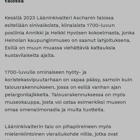
talossa
Kesällä 2023 Lääninkivalteri Aschanin talossa
esitellään sinivalkoista, kiinalaista 1700-luvun
posliinia Annikki ja Heikki Hyvösen kokoelmasta, jonka
Heinolan kaupunginmuseo on saanut lahjoituksena.
Esillä on muun muassa viehättäviä kattauksia
kustavilaiselta ajalta.
1700-luvulle ominaiseen hyöty- ja
koristekasvipuutarhaan on vapaa pääsy, samoin kuin
talousrakennukseen, jossa on esillä vanhan ajan
pelargonilajikkeita. Talousrakennuksessa on myös
museokauppa, josta voi ostaa esimerkiksi museon
omaa omenalimonadia ja muita tuotteita.
Lääninkivalterin talo on pihapiireineen myös
mielenkiintoinen vierailukohde niille, jotka ovat