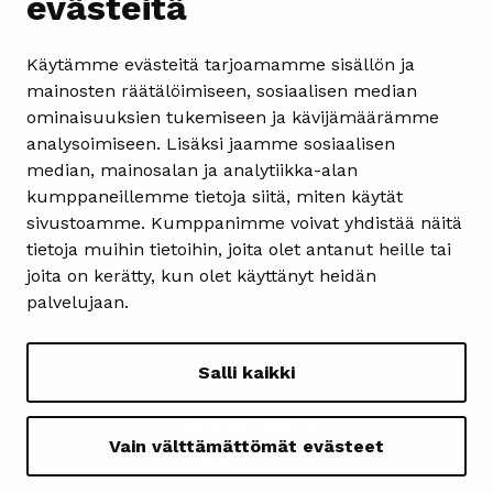
evästeitä
Käytämme evästeitä tarjoamamme sisällön ja
mainosten räätälöimiseen, sosiaalisen median
ominaisuuksien tukemiseen ja kävijämäärämme
analysoimiseen. Lisäksi jaamme sosiaalisen
Yhteystiedot
median, mainosalan ja analytiikka-alan
kumppaneillemme tietoja siitä, miten käytät
Heinolan matkailuinfo
sivustoamme. Kumppanimme voivat yhdistää näitä
Kauppakatu 4
tietoja muihin tietoihin, joita olet antanut heille tai
18100 Heinola
joita on kerätty, kun olet käyttänyt heidän
ma-pe 08.30-15.30
palvelujaan.
matkailu@heinola.fi
+358 3 849 3606
Salli kaikki
Seuraa meitä
Vain välttämättömät evästeet