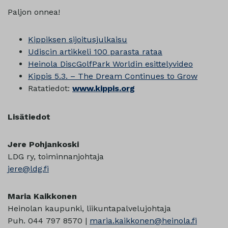
Paljon onnea!
Kippiksen sijoitusjulkaisu
Udiscin artikkeli 100 parasta rataa
Heinola DiscGolfPark Worldin esittelyvideo
Kippis 5.3. – The Dream Continues to Grow
Ratatiedot:
www.kippis.org
Lisätiedot
Jere Pohjankoski
LDG ry, toiminnanjohtaja
jere@ldg.fi
Maria Kaikkonen
Heinolan kaupunki, liikuntapalvelujohtaja
Puh. 044 797 8570 |
maria.kaikkonen@heinola.fi