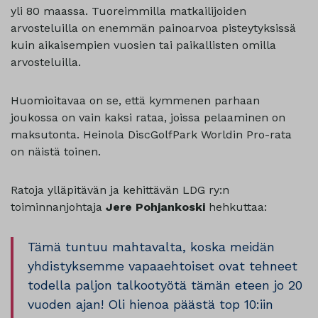
yli 80 maassa. Tuoreimmilla matkailijoiden
arvosteluilla on enemmän painoarvoa pisteytyksissä
kuin aikaisempien vuosien tai paikallisten omilla
arvosteluilla.
Huomioitavaa on se, että kymmenen parhaan
joukossa on vain kaksi rataa, joissa pelaaminen on
maksutonta. Heinola DiscGolfPark Worldin Pro-rata
on näistä toinen.
Ratoja ylläpitävän ja kehittävän LDG ry:n
toiminnanjohtaja
Jere Pohjankoski
hehkuttaa:
Tämä tuntuu mahtavalta, koska meidän
yhdistyksemme vapaaehtoiset ovat tehneet
todella paljon talkootyötä tämän eteen jo 20
vuoden ajan! Oli hienoa päästä top 10:iin