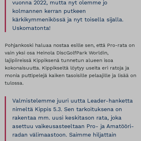
vuonna 2022, mutta nyt olemme jo
kolmannen kerran putkeen
kärkikymmenikössä ja nyt toisella sijalla.
Uskomatonta!
Pohjankoski haluaa nostaa esille sen, että Pro-rata on
vain yksi osa Heinola DiscGolfPark Worldin,
lajipiireissä Kippiksenä tunnetun alueen isoa
kokonaisuutta. Kippikseltä löytyy useita eri ratoja ja
monia puttipelejä kaiken tasoisille pelaajille ja lisää on
tulossa.
Valmistelemme juuri uutta Leader-hanketta
nimeltä Kippis 5.3. Sen tarkoituksena on
rakentaa mm. uusi keskitason rata, joka
asettuu vaikeusasteeltaan Pro- ja Amatööri-
radan välimaastoon. Saimme hiljattain