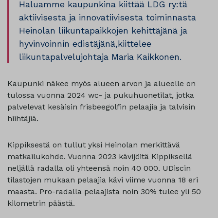
Haluamme kaupunkina kiittää LDG ry:tä
aktiivisesta ja innovatiivisesta toiminnasta
Heinolan liikuntapaikkojen kehittäjänä ja
hyvinvoinnin edistäjänä,kiittelee
liikuntapalvelujohtaja Maria Kaikkonen.
Kaupunki näkee myös alueen arvon ja alueelle on
tulossa vuonna 2024 wc- ja pukuhuonetilat, jotka
palvelevat kesäisin frisbeegolfin pelaajia ja talvisin
hiihtäjiä.
Kippiksestä on tullut yksi Heinolan merkittävä
matkailukohde. Vuonna 2023 kävijöitä Kippiksellä
neljällä radalla oli yhteensä noin 40 000. UDiscin
tilastojen mukaan pelaajia kävi viime vuonna 18 eri
maasta. Pro-radalla pelaajista noin 30% tulee yli 50
kilometrin päästä.