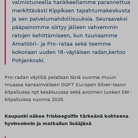
valmistuneella hankkeellamme parannettua
merkittävästi Kippiksen tapahtumakeskusta
ja sen palvelumahdollisuuksia. Seuraavaksi
pääpainomme siirtyy jälleen vahvemmin
ratojen kehittämiseen, kun tuunaamme
Amatööri- ja Pro-rataa sekä teemme
kokonaan uuden 18-väyläisen radan,kertoo
Pohjankoski.
Pro-radan väylillä pelataan tänä vuonna muun
muassa kansainvälisen DGPT Europen Silver-tason
kilpailussa nyt kesäkuussa sekä avoimen luokan SM-
kilpailuissa vuonna 2025.
Kaupunki näkee frisbeegolfin tärkeänä kohteena
hyvinvoinnin ja matkailun lisääjänä