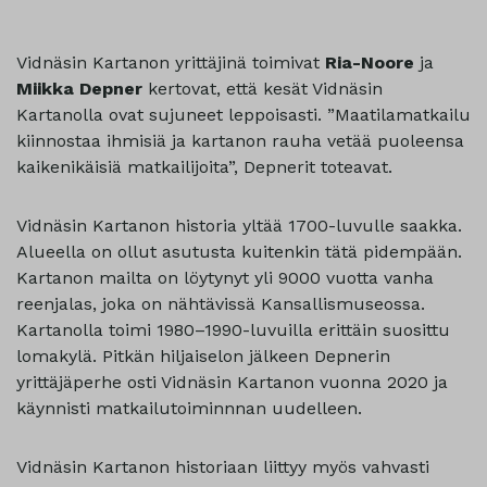
Vidnäsin Kartanon yrittäjinä toimivat
Ria-Noore
ja
Miikka Depner
kertovat, että kesät Vidnäsin
Kartanolla ovat sujuneet leppoisasti. ”Maatilamatkailu
kiinnostaa ihmisiä ja kartanon rauha vetää puoleensa
kaikenikäisiä matkailijoita”, Depnerit toteavat.
Vidnäsin Kartanon historia yltää 1700-luvulle saakka.
Alueella on ollut asutusta kuitenkin tätä pidempään.
Kartanon mailta on löytynyt yli 9000 vuotta vanha
reenjalas, joka on nähtävissä Kansallismuseossa.
Kartanolla toimi 1980–1990-luvuilla erittäin suosittu
lomakylä. Pitkän hiljaiselon jälkeen Depnerin
yrittäjäperhe osti Vidnäsin Kartanon vuonna 2020 ja
käynnisti matkailutoiminnnan uudelleen.
Vidnäsin Kartanon historiaan liittyy myös vahvasti