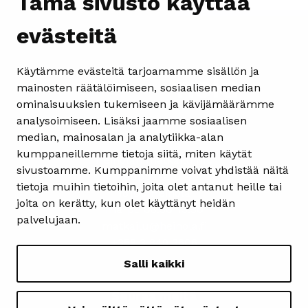
Tämä sivusto käyttää
evästeitä
Käytämme evästeitä tarjoamamme sisällön ja
mainosten räätälöimiseen, sosiaalisen median
ominaisuuksien tukemiseen ja kävijämäärämme
analysoimiseen. Lisäksi jaamme sosiaalisen
Yhteystiedot
median, mainosalan ja analytiikka-alan
kumppaneillemme tietoja siitä, miten käytät
Heinolan matkailuinfo
sivustoamme. Kumppanimme voivat yhdistää näitä
Kauppakatu 4
tietoja muihin tietoihin, joita olet antanut heille tai
18100 Heinola
joita on kerätty, kun olet käyttänyt heidän
ma-pe 08.30-15.30
palvelujaan.
matkailu@heinola.fi
+358 3 849 3606
Salli kaikki
Seuraa meitä