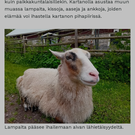
kuin paikkakuntalaisillekin. Kartanolla asustaa muun
muassa lampaita, kissoja, aaseja ja ankkoja, joiden
elämää voi ihastella kartanon pihapiirissä.
Lampaita pääsee ihailemaan aivan lähietäisyydeltä.