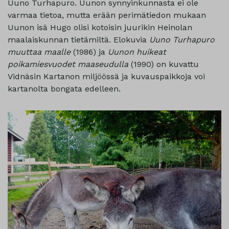
Uuno Turhapuro. Uunon synnyinkunnasta ei ole
varmaa tietoa, mutta erään perimätiedon mukaan
Uunon isä Hugo olisi kotoisin juurikin Heinolan
maalaiskunnan tietämiltä. Elokuvia
Uuno Turhapuro
muuttaa maalle
(1986) ja
Uunon huikeat
poikamiesvuodet maaseudulla
(1990) on kuvattu
Vidnäsin Kartanon miljöössä ja kuvauspaikkoja voi
kartanolta bongata edelleen.