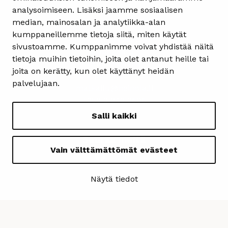
analysoimiseen. Lisäksi jaamme sosiaalisen
Yhteystiedot
median, mainosalan ja analytiikka-alan
kumppaneillemme tietoja siitä, miten käytät
Heinolan matkailuinfo
sivustoamme. Kumppanimme voivat yhdistää näitä
Kauppakatu 4
tietoja muihin tietoihin, joita olet antanut heille tai
18100 Heinola
joita on kerätty, kun olet käyttänyt heidän
ma-pe 08.30-15.30
palvelujaan.
matkailu@heinola.fi
+358 3 849 3606
Salli kaikki
Seuraa meitä
Vain välttämättömät evästeet
Näytä tiedot
Tietosuojaseloste
Näytä omat evästeasetukseni