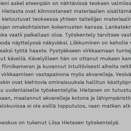
pieni askel eteenpäin on nähtävissä teoksen valmiis
Hietasta ovat kiinnostaneet materiaalien sisältämät
 kietoutuvat teoksessa yhteen taiteilijan materiaalin
sojan omakohtaisten kokemusten kanssa. Lankatekni
joka vaatii paikallaan oloa. Työskentely tarvitsee vas
uoda näyttelyssä näkyväksi. Liikkuminen on keholle
saksi työtä haaste. Pystyäkseen virkkaamaan tuntej
ut kävellä. Kävelyilleen hän on ottanut mukaan kam
 filmikameran ja kuvannut intuitiivisesti aiheita reit
virkkaamisen vastapainona myös akvarelleja. Vesivä
kin ovat kiehtovia ominaisuuksia hallitun käsityöpro
ku uudenlaiselle työskentelylle. Hietanen on tutustu
kkaan, maalannut akvarelleja kotona ja lähiympärist
lokuvissa ei ole esillä lopputulos, vaan matkan alku
keskus on tukenut Liisa Hietasen työskentelyä.