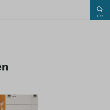
Hae
en