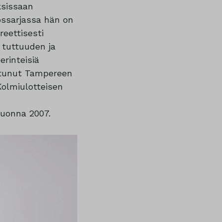
ksissaan
eossarjassa hän on
reettisesti
 tuttuuden ja
rinteisiä
istunut Tampereen
olmiulotteisen
vuonna 2007.