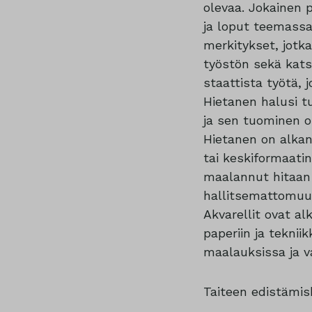
olevaa. Jokainen 
ja loput teemassa 
merkitykset, jotka
työstön sekä kat
staattista työtä, 
Hietanen halusi t
ja sen tuominen o
Hietanen on alkan
tai keskiformaatin
maalannut hitaan 
hallitsemattomuus
Akvarellit ovat al
paperiin ja teknii
maalauksissa ja va
Taiteen edistämis