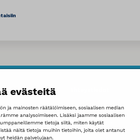
taisiin
ä evästeitä
Yhteystiedot
Heinolan matkailuinfo
n ja mainosten räätälöimiseen, sosiaalisen median
Kauppakatu 4
rämme analysoimiseen. Lisäksi jaamme sosiaalisen
18100 Heinola
kumppaneillemme tietoja siitä, miten käytät
ma-pe 08.30-15.30
 näitä tietoja muihin tietoihin, joita olet antanut
matkailu@heinola.fi
änyt heidän palvelujaan.
+358 3 849 3606