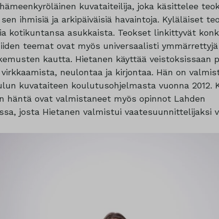
hämeenkyröläinen kuvataiteilija, joka käsittelee teo
sen ihmisiä ja arkipäiväisiä havaintoja. Kyläläiset t
a kotikuntansa asukkaista. Teokset linkittyvät konk
iiden teemat ovat myös universaalisti ymmärrettyjä
emusten kautta. Hietanen käyttää veistoksissaan pe
– virkkaamista, neulontaa ja kirjontaa. Hän on valm
lun kuvataiteen koulutusohjelmasta vuonna 2012. K
in häntä ovat valmistaneet myös opinnot Lahden
ssa, josta Hietanen valmistui vaatesuunnittelijaksi 