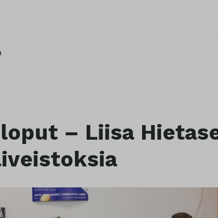
a
 loput – Liisa Hietas
liveistoksia