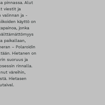
sa pinnassa. Alut
 viestit ja
 valinnan ja -
ikoiden käyttö on
tapainoa, jonka
 välttämättömyys
a paikallaan,
eran – Polaroidin
iltään. Hietanen on
rin suoruus ja
sessin rinnalla.
nut väreihin,
östä. Hietasen
taival.