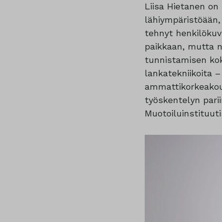
Liisa Hietanen on 
lähiympäristöään, 
tehnyt henkilökuvi
paikkaan, mutta n
tunnistamisen kok
lankatekniikoita 
ammattikorkeakou
työskentelyn pari
Muotoiluinstituuti