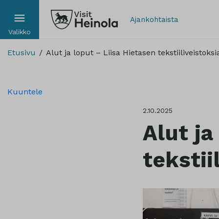
Ajankohtaista
Valikko
Etusivu
Alut ja loput – Liisa Hietasen tekstiiliveistoksi
Kuuntele
2.10.2025
Alut ja
tekstii